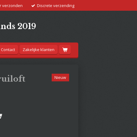
r verzonden
Discrete verzending
inds 2019
Contact
Zakelijke klanten
uiloft
Nieuw