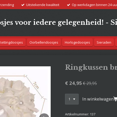
erzending
Uitstekende kwaliteit
Op werkdagen binnen 24 uu
jes voor iedere gelegenheid! - S
Kettingdoosjes
Oorbellendoosjes
Horlogedoosjes
Sieraden
Ringkussen br
€ 24,95
€ 29,95
In winkelwagen
Artikelnummer:
137