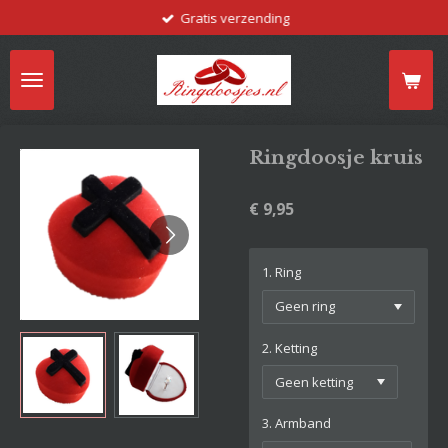
Gratis verzending
Ga
direct
naar
de
hoofdinhoud
Ringdoosje kruis
€ 9,95
1. Ring
2. Ketting
3. Armband