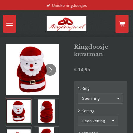
Unieke ringdoosjes
Ga
direct
naar
de
hoofdinhoud
Ringdoosje
kerstman
€ 14,95
1. Ring
2. Ketting