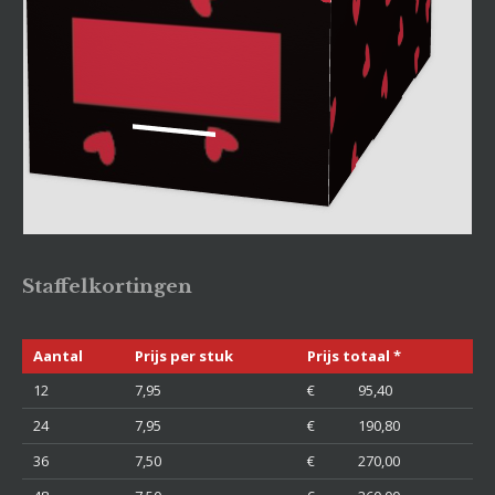
Staffelkortingen
Aantal
Prijs per stuk
Prijs totaal *
12
7,95
€ 95,40
24
7,95
€ 190,80
36
7,50
€ 270,00