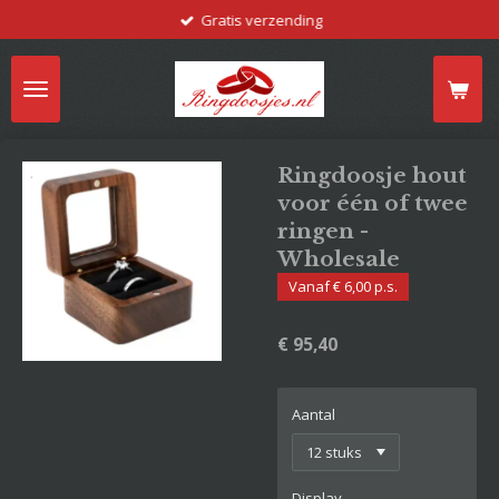
Gratis verzending
Ga
direct
naar
de
hoofdinhoud
Ringdoosje hout
voor één of twee
ringen -
Wholesale
Vanaf € 6,00 p.s.
€ 95,40
Aantal
Display