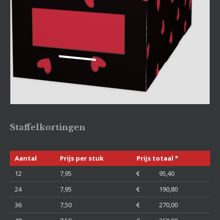
Staffelkortingen
Aantal
Prijs per stuk
Prijs totaal *
12
7,95
€ 95,40
24
7,95
€ 190,80
36
7,50
€ 270,00