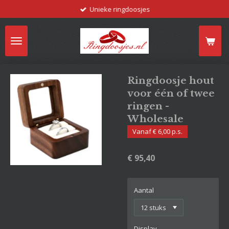
Unieke ringdoosjes
Ga
direct
naar
de
hoofdinhoud
Ringdoosje hout
voor één of twee
ringen -
Wholesale
Vanaf € 6,00 p.s.
€ 95,40
Aantal
Display