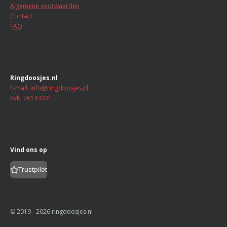
e
e
e
e
t
Algemene voorwaarden
n
n
n
n
e
Contact
r
FAQ
r
e
n
Ringdoosjes.nl
E-mail:
info@ringdoosjes.nl
KvK: 76143031
Vind ons op
Trustpilot
.
© 2019 - 2026 ringdoosjes.nl