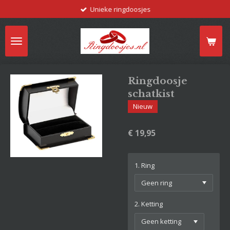
Unieke ringdoosjes
Ga
direct
naar
de
hoofdinhoud
Ringdoosje
schatkist
Nieuw
€ 19,95
1. Ring
2. Ketting