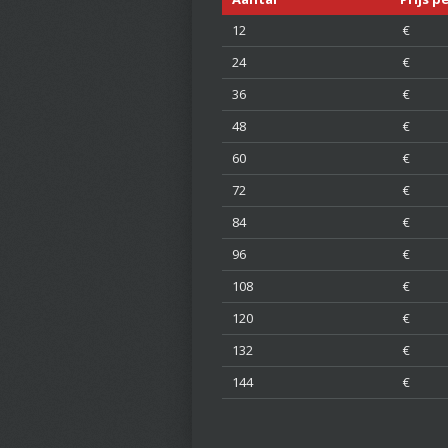
12
€ 7
24
€ 7
36
€ 7
48
€ 7
60
€ 6
72
€ 6
84
€ 6
96
€ 6
108
€ 6
120
€ 6
132
€ 6
144
€ 6