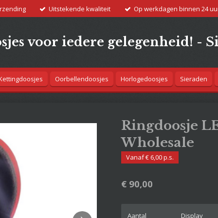
erzending
Uitstekende kwaliteit
Op werkdagen binnen 24 uu
jes voor iedere gelegenheid! - S
Kettingdoosjes
Oorbellendoosjes
Horlogedoosjes
Sieraden
Ringdoosje LE
Wholesale
Vanaf € 6,00 p.s.
€ 90,00
Aantal
Display