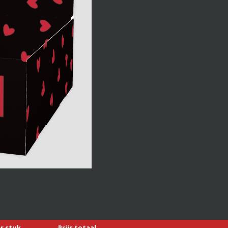
er stuk
Prijs totaal