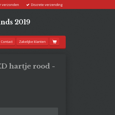
r verzonden
Discrete verzending
inds 2019
Contact
Zakelijke klanten
D hartje rood -