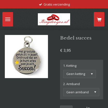
Gratis verzending
Ga
direct
naar
de
hoofdinhoud
Bedel succes
€ 3,95
1. Ketting
2. Armband