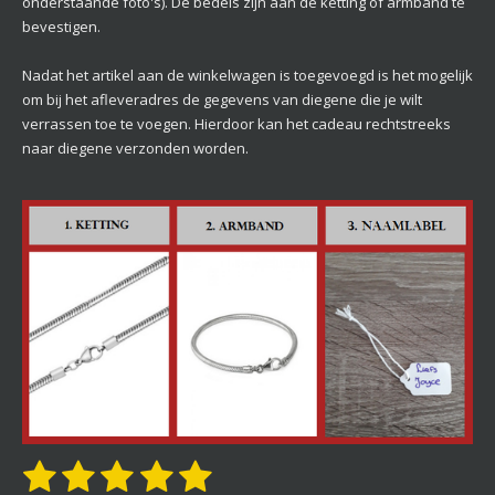
onderstaande foto's). De bedels zijn aan de ketting of armband te
bevestigen.
Nadat het artikel aan de winkelwagen is toegevoegd is het mogelijk
om bij het afleveradres de gegevens van diegene die je wilt
verrassen toe te voegen. Hierdoor kan het cadeau rechtstreeks
naar diegene verzonden worden.
1
2
3
4
5
S
R
t
a