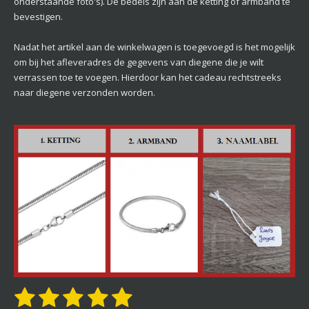
onderstaande foto's). De bedels zijn aan de ketting of armband te
bevestigen.
Nadat het artikel aan de winkelwagen is toegevoegd is het mogelijk
om bij het afleveradres de gegevens van diegene die je wilt
verrassen toe te voegen. Hierdoor kan het cadeau rechtstreeks
naar diegene verzonden worden.
1
2
3
4
5
S
R
t
a