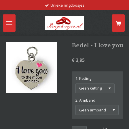
Unieke ringdoosjes
Ga
direct
naar
de
hoofdinhoud
Bedel - I love you
€ 3,95
1. Ketting
2. Armband