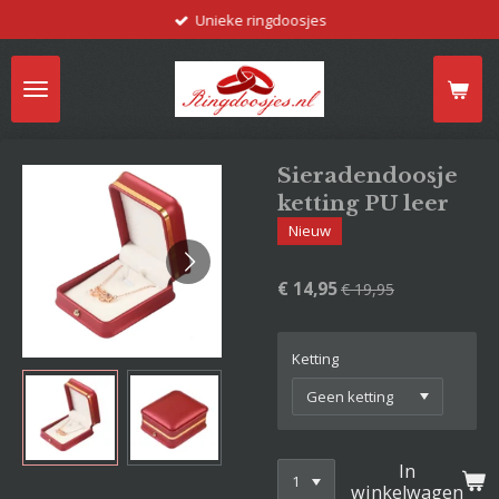
Unieke ringdoosjes
Ga
direct
naar
de
hoofdinhoud
Sieradendoosje
ketting PU leer
Nieuw
€ 14,95
€ 19,95
Ketting
In
winkelwagen