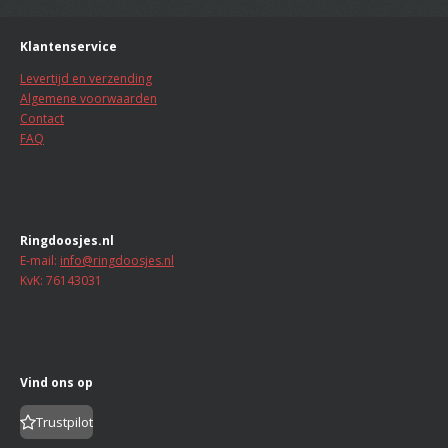
n
g
r
r
r
r
r
:
Klantenservice
r
r
r
r
0
s
Levertijd en verzending
e
e
e
e
t
Algemene voorwaarden
n
n
n
n
e
Contact
r
FAQ
r
e
n
Ringdoosjes.nl
E-mail:
info@ringdoosjes.nl
KvK: 76143031
Vind ons op
Trustpilot