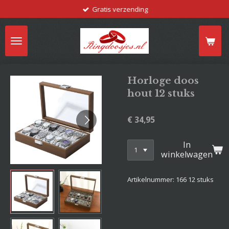
Gratis verzending
Ga
direct
naar
de
hoofdinhoud
Horloge doos
hout 12 stuks
€ 34,95
In
winkelwagen
Artikelnummer:
166 12 stuks