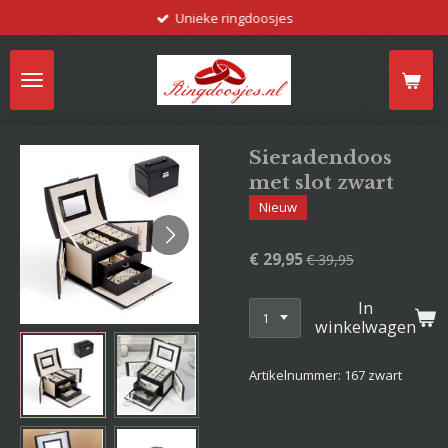
Unieke ringdoosjes
Ga
direct
naar
de
hoofdinhoud
Sieradendoos
met slot zwart
Nieuw
€ 29,95
€ 39,95
In
winkelwagen
Artikelnummer:
167 zwart