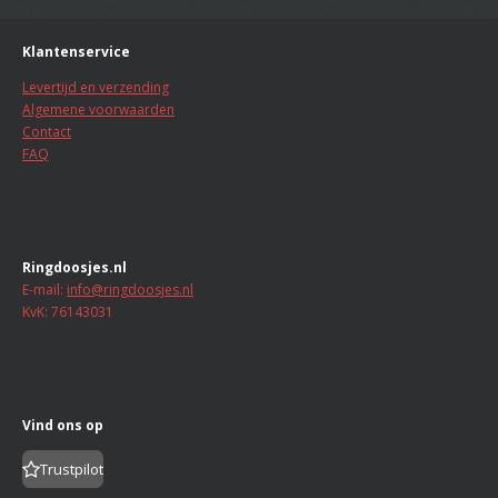
n
g
r
r
r
r
r
:
Klantenservice
r
r
r
r
0
s
Levertijd en verzending
e
e
e
e
t
Algemene voorwaarden
n
n
n
n
e
Contact
r
FAQ
r
e
n
Ringdoosjes.nl
E-mail:
info@ringdoosjes.nl
KvK: 76143031
Vind ons op
Trustpilot