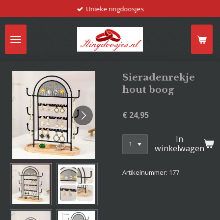
Unieke ringdoosjes
Ga
direct
naar
de
hoofdinhoud
Sieradenrekje
hout boog
€ 24,95
In
winkelwagen
Artikelnummer:
177