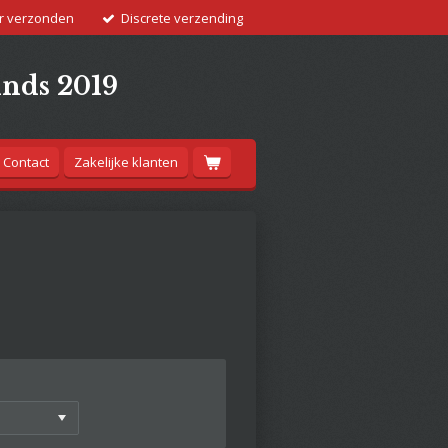
r verzonden
Discrete verzending
inds 2019
Contact
Zakelijke klanten