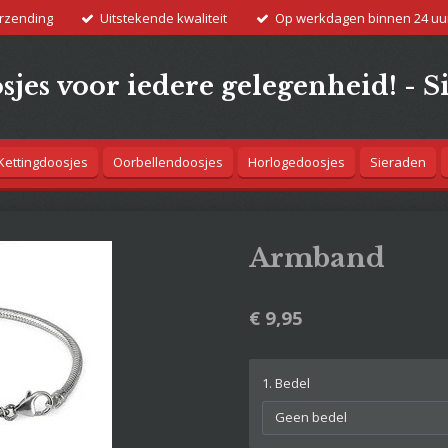
erzending
Uitstekende kwaliteit
Op werkdagen binnen 24 uu
jes voor iedere gelegenheid! - S
Kettingdoosjes
Oorbellendoosjes
Horlogedoosjes
Sieraden
Armband
€ 9,95
1. Bedel