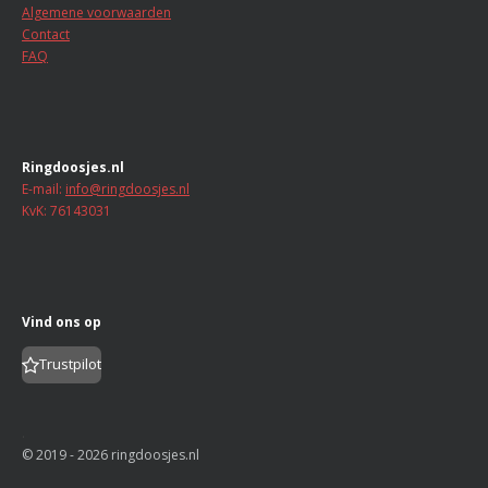
e
e
e
e
t
Algemene voorwaarden
n
n
n
n
e
Contact
r
FAQ
r
e
n
Ringdoosjes.nl
E-mail:
info@ringdoosjes.nl
KvK: 76143031
Vind ons op
Trustpilot
.
© 2019 - 2026 ringdoosjes.nl