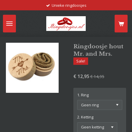
Unieke ringdoosjes
Ga
direct
naar
de
hoofdinhoud
Ringdoosje hout
Mr. and Mrs.
Sale!
€ 12,95
€ 14,95
1. Ring
2. Ketting