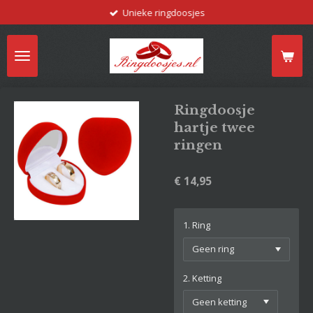
Unieke ringdoosjes
Ga
direct
naar
de
hoofdinhoud
Ringdoosje
hartje twee
ringen
€ 14,95
1. Ring
2. Ketting