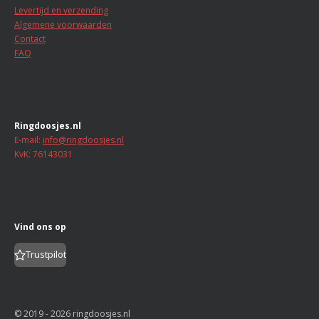
s
Levertijd en verzending
e
e
e
e
t
Algemene voorwaarden
n
n
n
n
e
Contact
r
FAQ
r
e
n
Ringdoosjes.nl
E-mail:
info@ringdoosjes.nl
KvK: 76143031
Vind ons op
Trustpilot
.
© 2019 - 2026 ringdoosjes.nl