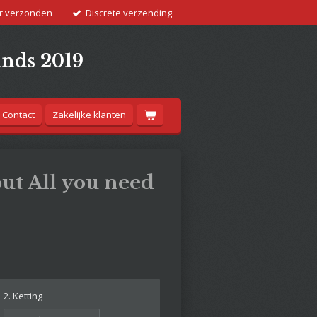
r verzonden
Discrete verzending
inds 2019
Contact
Zakelijke klanten
ut All you need
2. Ketting