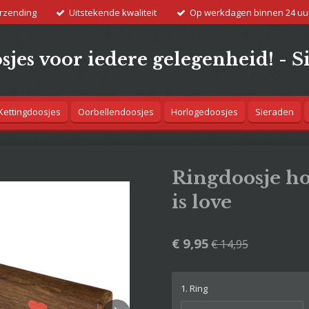
erzending
Uitstekende kwaliteit
Op werkdagen binnen 24 uu
jes voor iedere gelegenheid! - S
Kettingdoosjes
Oorbellendoosjes
Horlogedoosjes
Sieraden
Ringdoosje ho
is love
€ 9,95
€ 14,95
1. Ring