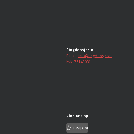
e
n
Ringdoosjes.nl
E-mail:
info@ringdoosjes.nl
KvK: 76143031
Vind ons op
Trustpilot