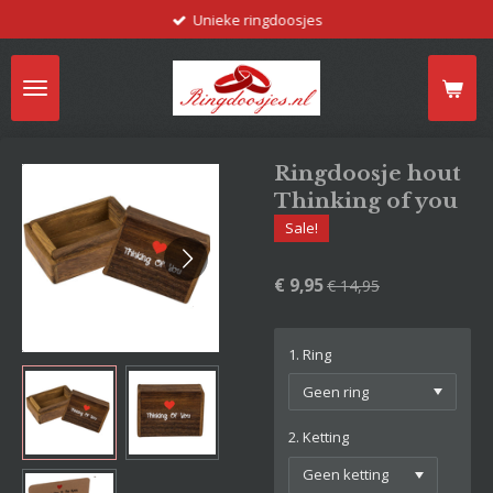
Unieke ringdoosjes
Ga
direct
naar
de
hoofdinhoud
Ringdoosje hout
Thinking of you
Sale!
€ 9,95
€ 14,95
1. Ring
2. Ketting