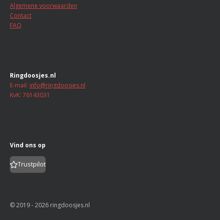
e
e
e
e
t
Algemene voorwaarden
n
n
n
n
e
Contact
r
FAQ
r
e
n
Ringdoosjes.nl
E-mail:
info@ringdoosjes.nl
KvK: 76143031
Vind ons op
Trustpilot
.
© 2019 - 2026 ringdoosjes.nl