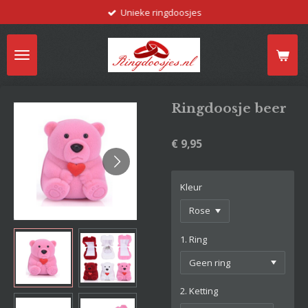
Unieke ringdoosjes
Ga
direct
naar
de
hoofdinhoud
Ringdoosje beer
€ 9,95
Kleur
1. Ring
2. Ketting